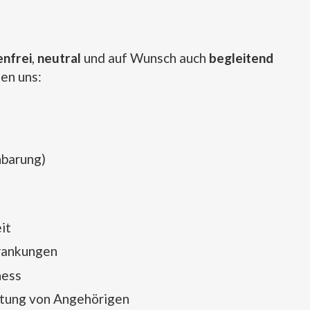
e
nfrei
,
neutral
und auf Wunsch auch
begleitend
hen uns:
nbarung)
it
krankungen
ness
astung von Angehörigen