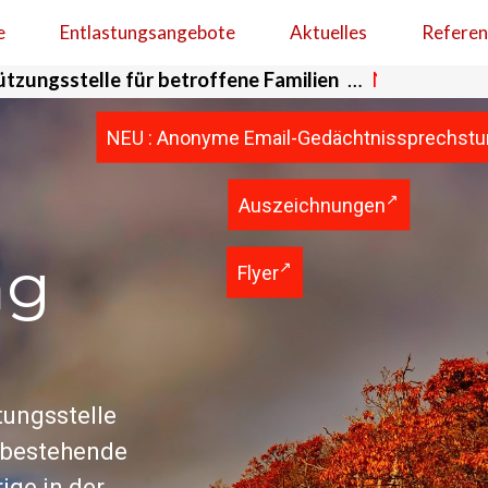
e
Entlastungsangebote
Aktuelles
Referen
ngsstelle für betroffene
Familien
…
Neues Angebot
:
NEU : Anonyme Email-Gedächtnissprechst
Auszeichnungen
ng
Flyer
tungsstelle
s bestehende
ige in der