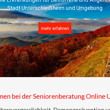
Stadt Unterschleißheim und Umgebung
mehr erfahren
mmen
bei der Seniorenberatung Online 
Altersvergesslichkeit, Demenzprävention