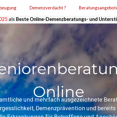
beugung
Demenzverdacht ?
Beratungsangebot
5
als
Beste Online-Demenzberatungs- und Unterstützu
eniorenberatu
Online
amtliche und mehrfach ausgezeichnete Bera
ergesslichkeit, Demenzprävention und bereit
le Erkrankungen für Betroffene und Angehör