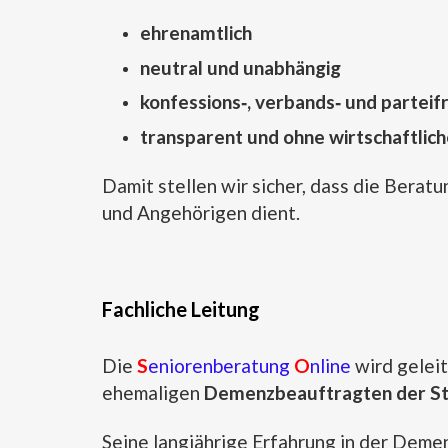
ehrenamtlich
neutral und unabhängig
konfessions‑, verbands‑ und parteifr
transparent und ohne wirtschaftlich
Damit stellen wir sicher, dass die Bera
und Angehörigen dient.
Fachliche Leitung
Die
S
eniorenberatung
O
nline
wird gelei
ehemaligen
Demenzbeauftragten der St
Seine langjährige Erfahrung in der Deme