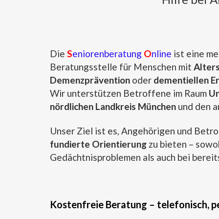
Die
S
eniorenberatung
O
nline
ist eine m
Beratungsstelle für Menschen mit
Alter
Demenzprävention
oder
dementiellen E
Wir unterstützen Betroffene im Raum
Un
nördlichen Landkreis München
und den a
Unser Ziel ist es, Angehörigen und Betr
fundierte Orientierung
zu bieten – sowo
Gedächtnisproblemen als auch bei berei
Kostenfreie Beratung – telefonisch, p