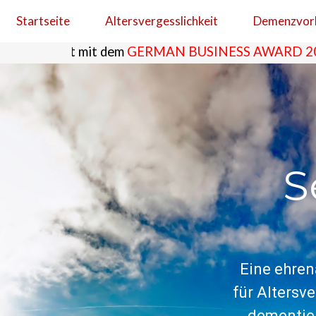
Startseite
Altersvergesslichkeit
Demenzvor
ezeichnet
mit dem
GERMAN BUSINESS AWARD 202
S
Eine ehren
für Altersv
dementiel