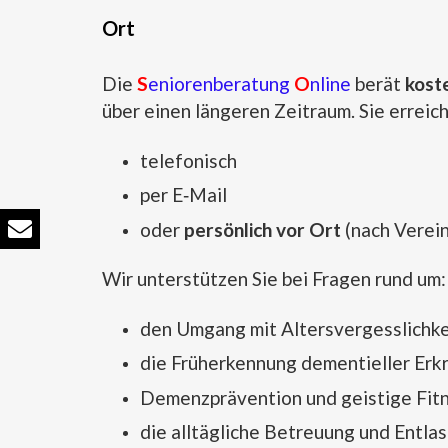
Ort
D
ie
S
eniorenberatung
O
nline
berät
kost
über einen längeren Zeitraum. Sie erreic
telefonisch
per E‑Mail
oder
persönlich vor Ort
(nach Verei
Wir unterstützen Sie bei Fragen rund um:
den Umgang mit Altersvergesslichke
die Früherkennung dementieller Er
Demenzprävention und geistige Fit
die alltägliche Betreuung und Entl