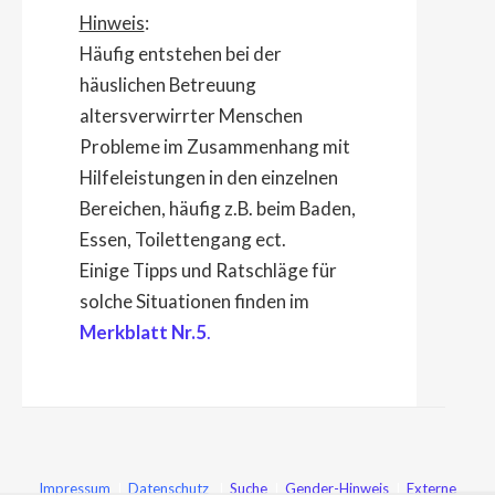
Hinweis
:
Häufig entstehen bei der
häuslichen Betreuung
altersverwirrter Menschen
Probleme im Zusammenhang mit
Hilfeleistungen in den einzelnen
Bereichen, häufig z.B. beim Baden,
Essen, Toilettengang ect.
Einige Tipps und Ratschläge für
solche Situationen finden im
Merkblatt Nr.5
.
Impressum
I
Datenschutz
I
Suche
I
Gender-Hinweis
I
Externe