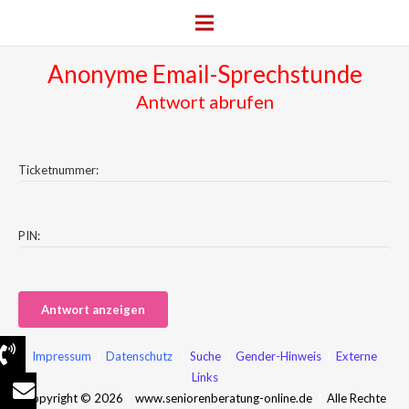
Anonyme Email-Sprechstunde
Antwort abrufen
Ticketnummer:
PIN:
Impressum
I
Datenschutz
I
Suche
I
Gender-Hinweis
I
Externe
Links
Copyright © 2026
I
www.seniorenberatung-online.de
I
Alle Rechte